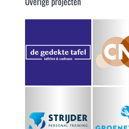
Overige projecten
CN
De Gedekte Tafel
Gronds
Strijder Personal
Groene
Training