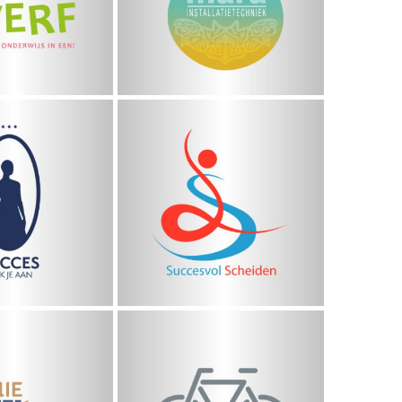
Installatietechniek
Succesvol
 Trek Je
Scheiden
Aan
Nederland
demie
van Ekeris