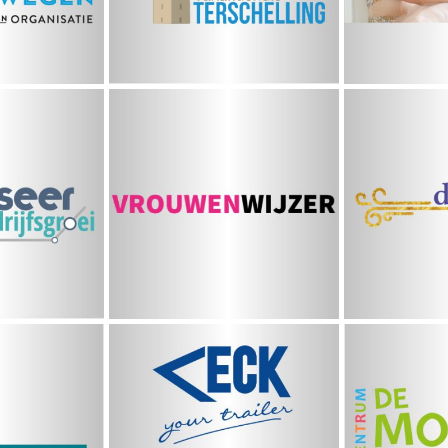
eer je
Vrouwenwijzer
Due
sgroei
ciscus
Van Eck
De Mo