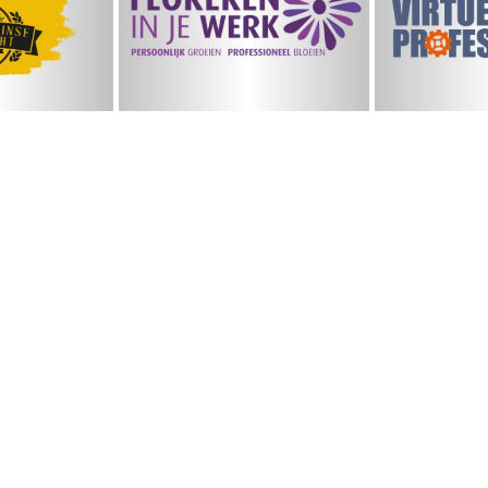
teinse
Vi
Werk
ocht
Profe