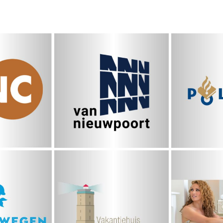
C
Van Nieuwpoort
Po
toffen
Vakantiehuis
wegen
Jessic
Terschelling