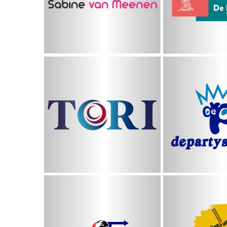
Meenen
TORI
DeParty
Stich