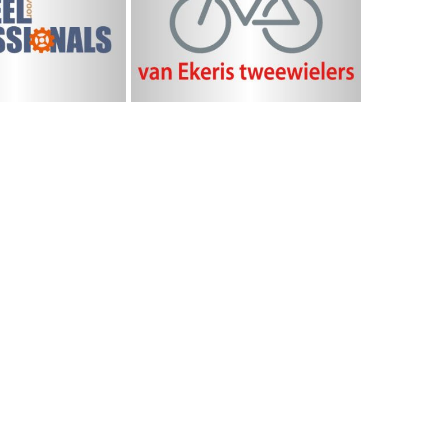
rtueel
tweewielers
ssionals