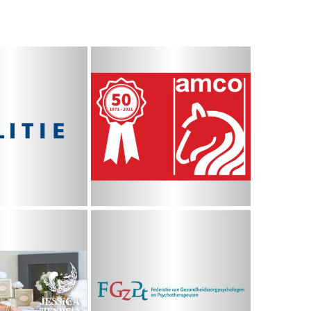
litie
AMCO
a Mendels
FGzPt