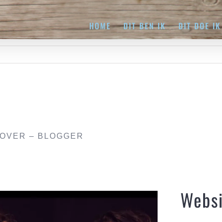
HOME
DIT BEN IK
DIT DOE IK
-OVER – BLOGGER
Websi