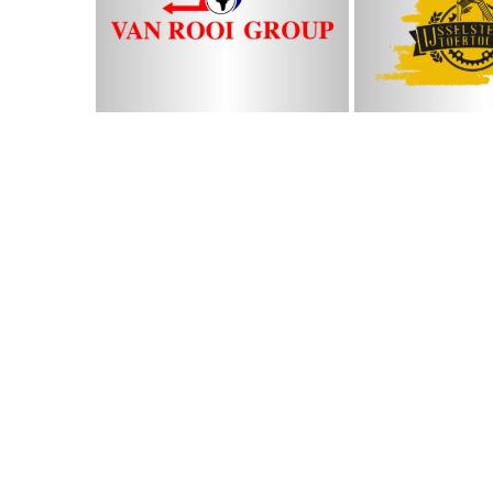
Van Rooi Group
IJssels
Toert
Menne Instituut