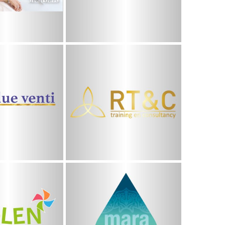
 Venti
RT&C
Mara
lenwerf