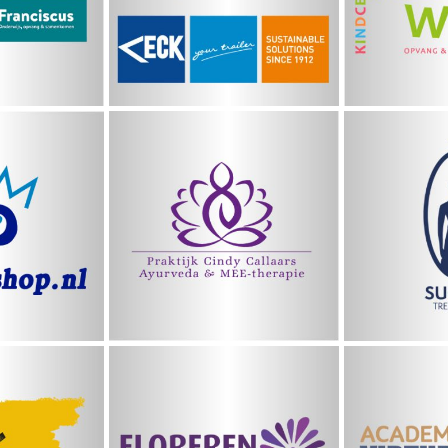
Praktijk Cindy
Succes
shop.nl
Callaars
ting
Aca
Floreren in je