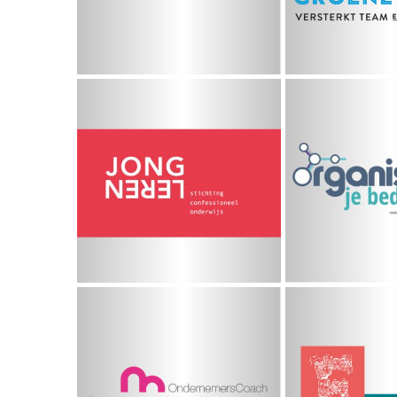
Organis
Jong Leren
bedrijf
Sabine van
De Fran