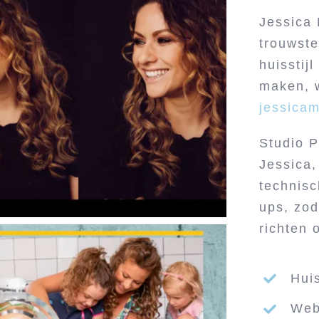
Jessica 
trouwste
huisstijl
maken, 
jessicam
Studio P
Jessica,
technis
ups, zod
richten 
Huis
Web